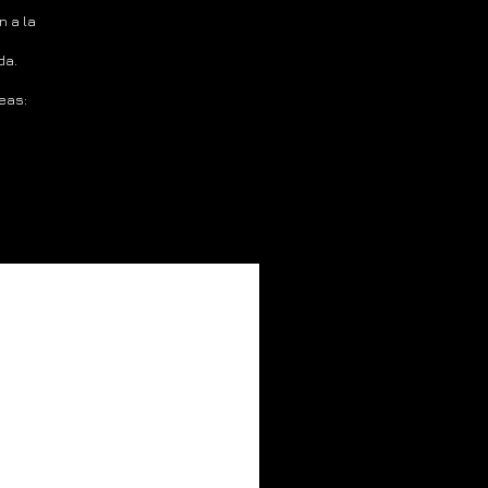
n a la
da.
eas: