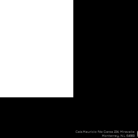
Calz.Mauricio Fdz Garza 224, Miravalle
Monterrey, N.L. 64660