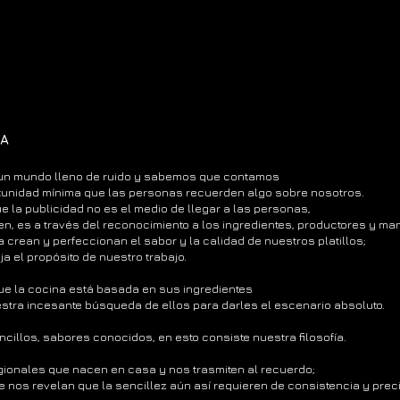
ÍA
 un mundo lleno de ruido y sabemos que contamos
tunidad mínima que las personas recuerden algo sobre nosotros.
 la publicidad no es el medio de llegar a las personas,
en, es a través del reconocimiento a los ingredientes, productores y ma
a crean y perfeccionan el sabor y la calidad de nuestros platillos;
ja el propósito de nuestro trabajo.
e la cocina está basada en sus ingredientes
estra incesante búsqueda de ellos para darles el escenario absoluto.
cillos, sabores conocidos, en esto consiste nuestra filosofía.
ionales que nacen en casa y nos trasmiten al recuerdo;
 nos revelan que la sencillez aún así requieren de consistencia y preci