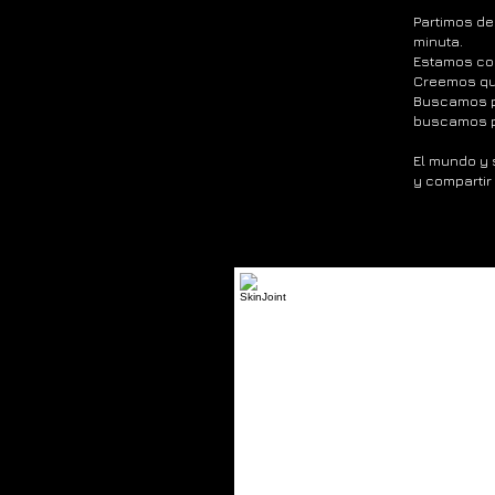
Partimos de
minuta.
Estamos con
Creemos que 
Buscamos pe
buscamos p
El mundo y 
y comparti
SkinJoint