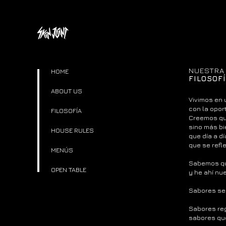
NUESTRA
HOME
FILOSOF
ABOUT US
Vivimos en
con la opor
FILOSOFÍA
Creemos que
sino más bi
HOUSE RULES
que día a dí
que se refle
MENÚS
Sabemos qu
OPEN TABLE
y he ahí nu
Sabores sen
Sabores reg
sabores que